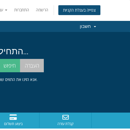
הרשמה
התחברות
עברית
צפייה בעגלת הקניות
חשבון
התחילו בחיפוש אחרי שם הדומיין המושלם עבורכם...
אנא הזינו את התווים שאתם רואים בתמונה מטה לתוך תיבת הטקסט הרלוונטית. צעד זה נדרש כדי למנוע פתיחת פניות שלא לצורך.
קבלת עזרה
ביצוע תשלום